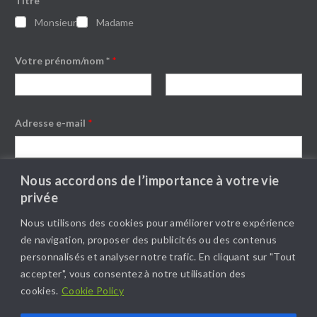
Titre
*
i
t
Monsieur
Madame
r
e
e
Votre prénom/nom *
*
-
m
a
i
Premier
Dernier
l
A
Adresse e-mail
*
c
c
o
r
Nous accordons de l’importance à votre vie
d
Pays
*
privée
Nous utilisons des cookies pour améliorer votre expérience
de navigation, proposer des publicités ou des contenus
Suivant
personnalisés et analyser notre trafic. En cliquant sur "Tout
accepter", vous consentez à notre utilisation des
cookies.
Cookie Policy