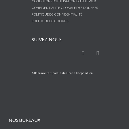
CONDITIONS D’UTILISATION DU SITE WEB
informations de la part d’ABchimie PCBA
CONFIDENTIALITÉ GLOBALE DES DONNÉES
Protection, via les liens présents dans chacun de
POLITIQUE DE CONFIDENTIALITÉ
POLITIQUE DE COOKIES
nos messages ou en utilisant ce formulaire de
contact.
SUIVEZ-NOUS
ABchimie fait partie de Chase Corporation
NOS BUREAUX