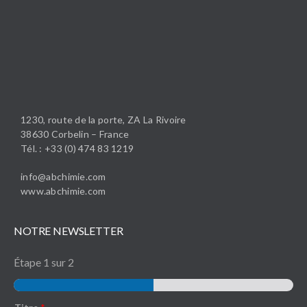
1230, route de la porte, ZA La Rivoire
38630 Corbelin – France
Tél. : +33 (0) 474 83 1219
info@abchimie.com
www.abchimie.com
NOTRE NEWSLETTER
Étape
1
sur 2
T