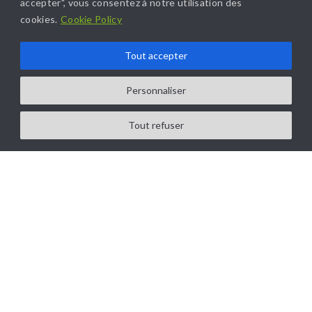
accepter", vous consentez à notre utilisation des
cookies.
Cookie Policy
Tout accepter
Personnaliser
Tout refuser
GAMME DE VERNIS
ABCHIMIE
Notre gamme de vernis de tropicalisation offre